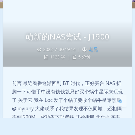
夜间模式
萌新的NAS尝试 - J1900
Sans Serif
Serif
2022-7-30 19:14
|
老兄
1123 字
|
5 分钟
浅阴影
深阴影
关闭
日落
暗化
灰度
前言 最近看番逐渐回到 BT 时代，正好买台 NAS 折
腾一下可惜手中没有钱钱就只好买个蜗牛星际来玩玩
了 关于它 我在 Loc 发了个帖子要收个蜗牛星际然后
@lioyiphy 大佬联系了我结果发现不仅同城，还相隔
不到 200M.... 成功省下邮费钱 开始折腾 为什么连不
上网？拿到机器，兴冲冲地接上网线，Ummmm, 怎
么在路由器里看不到 我想到可能是 DHCP 的问…