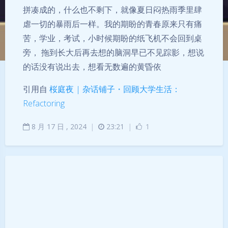
拼凑成的，什么也不剩下，就像夏日闷热雨季里肆
虐一切的暴雨后一样。我的期盼的青春原来只有痛
苦，学业，考试，小时候期盼的纸飞机不会回到桌
旁， 拖到长大后再去想的脑洞早已不见踪影，想说
的话没有说出去，想看无数遍的黄昏依
引用自
桜庭夜 | 杂话铺子
・回顾大学生活：
Refactoring
8
月
17
日 ,
2024
|
23:21
|
1