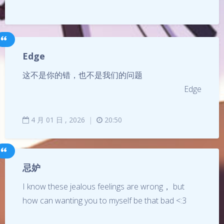
Edge
这不是你的错，也不是我们的问题
Edge
4
月
01
日 ,
2026
|
20:50
忌妒
I know these jealous feelings are wrong， but
how can wanting you to myself be that bad <:3