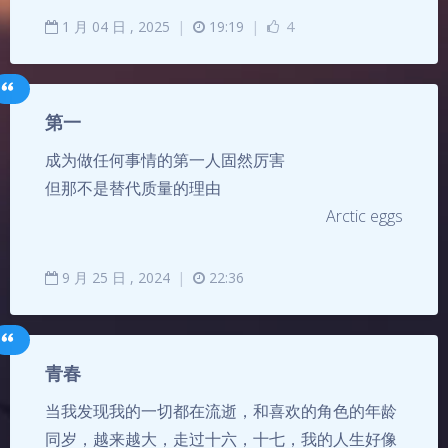
1
月
04
日 ,
2025
|
19:19
|
4
第一
成为做任何事情的第一人固然厉害
但那不是替代质量的理由
Arctic eggs
9
月
25
日 ,
2024
|
22:36
青春
当我发现我的一切都在流逝，和喜欢的角色的年龄
同岁，越来越大，走过十六，十七，我的人生好像