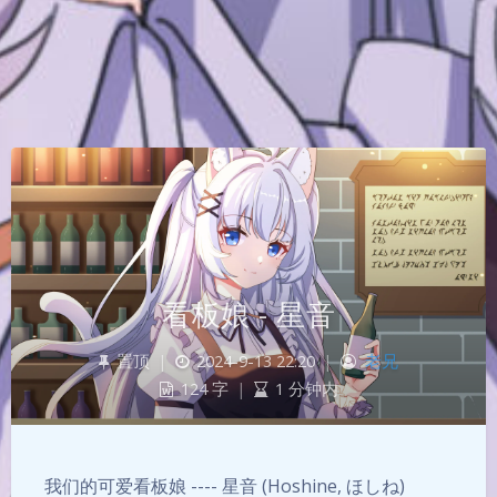
看板娘 - 星音
置顶
|
2024-9-13 22:20
|
老兄
124 字
|
1 分钟内
我们的可爱看板娘 ---- 星音 (Hoshine, ほしね)