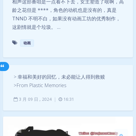
相声这部番咱是一点看不下去，女主塑造了啥啊，高
龄之花但是 ****，角色的动机也是没有的，真是
TNND 不明不白，如果没有动画工坊的优秀制作，
这剧情就是个垃圾。 …
动画
夜间模式
> 幸福和美好的回忆，未必能让人得到救赎
Sans Serif
Serif
>From Plastic Memories
浅阴影
深阴影
3
月
09
日 ,
2024
|
16:31
关闭
日落
暗化
灰度