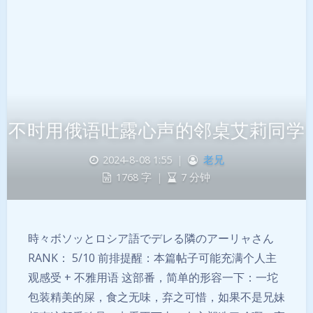
不时用俄语吐露心声的邻桌艾莉同学
2024-8-08 1:55
|
老兄
1768 字
|
7 分钟
時々ボソッとロシア語でデレる隣のアーリャさん
RANK： 5/10 前排提醒：本篇帖子可能充满个人主
观感受 + 不雅用语 这部番，简单的形容一下：一坨
包装精美的屎，食之无味，弃之可惜，如果不是兄妹