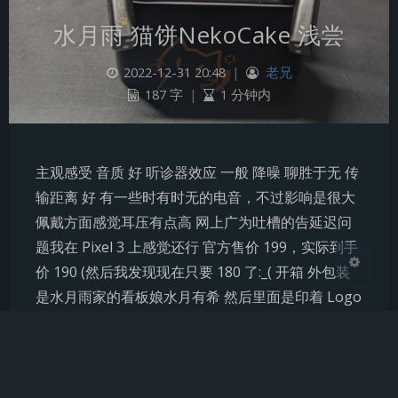
水月雨 猫饼NekoCake 浅尝
夜间模式
2022-12-31 20:48
|
老兄
187 字
|
1 分钟内
Sans Serif
Serif
浅阴影
深阴影
主观感受 音质 好 听诊器效应 一般 降噪 聊胜于无 传
关闭
日落
暗化
灰度
输距离 好 有一些时有时无的电音，不过影响是很大
佩戴方面感觉耳压有点高 网上广为吐槽的告延迟问
题我在 Pixel 3 上感觉还行 官方售价 199，实际到手
价 190 (然后我发现现在只要 180 了:_( 开箱 外包装
是水月雨家的看板娘水月有希 然后里面是印着 Logo
的普通盒子 配件有 Type-C 充电线…