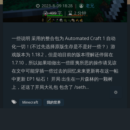
2023-8-09 18:28
|
老兄
499 字
|
2 分钟
夜间模式
一些说明 采用的整合包为 Automated Craft 1 自动
Sans Serif
Serif
化一切！(不过先选择原版生存是不是好一些？）游
浅阴影
深阴影
戏版本为 1.18.2，但是咱目前的版本理解还停留在
1.7.10，所以如果咱做出一些匪夷所思的操作请见谅
关闭
日落
暗化
灰度
在文中可能穿插一些过去的回忆未来更新将在这一帖
中更新 EP1 钻石！ 开局 出生在一片森林的一颗树
上，还送了开局大礼包 包含了 /seth…
Minecraft
我的世界