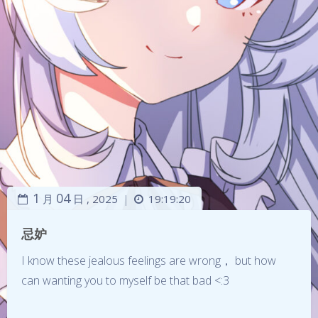
1
04
月
日 ,
2025
19:19:20
|
忌妒
I know these jealous feelings are wrong， but how
can wanting you to myself be that bad <:3