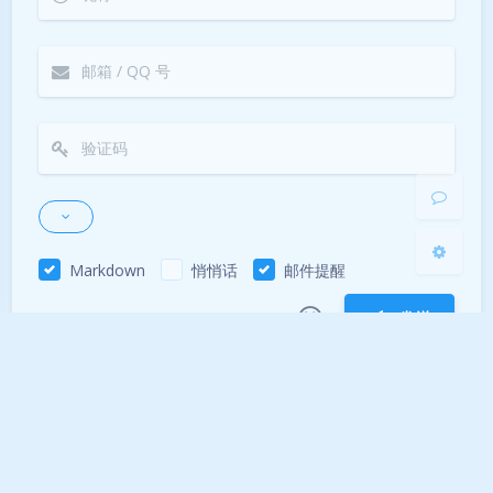
Sans Serif
Serif
浅阴影
深阴影
关闭
日落
暗化
灰度
Markdown
悄悄话
邮件提醒
发送
|´・ω・)ノ
ヾ(≧∇≦*)ゝ
(☆ω☆)
（╯‵□′）╯︵┴─┴
￣﹃￣
(/ω＼)
Theme
Argon
∠( ᐛ 」∠)＿
(๑•̀ㅁ•́ฅ)
→_→