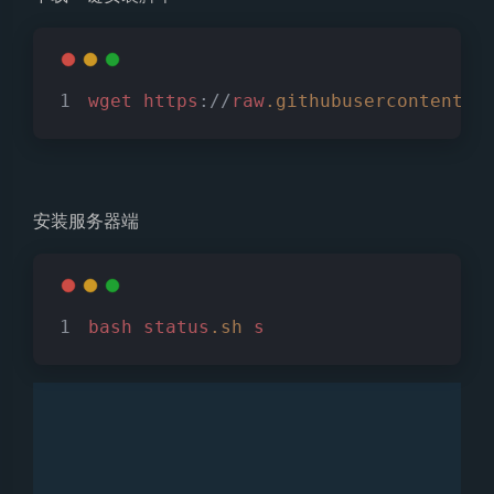
wget
https
://
raw
.githubusercontent
.c
安装服务器端
bash
status
.sh
s