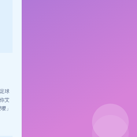
足球
你艾
嘤嘤」