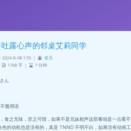
语吐露心声的邻桌艾莉同学
2024-8-08 1:55
|
老兄
1768 字
|
7 分钟
さん
 不雅用语
，食之无味，弃之可惜，如果不是兄妹相声这部番咱是一点看不
角色的动机也是没有的，真是 TNND 不明不白，如果没有动画