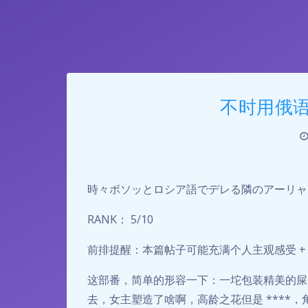
不时用俄
時々ボソッとロシア語でデレる隣のアーリャ
RANK： 5/10
前排提醒：本篇帖子可能充满个人主观感受 +
这部番，简单的形容一下：一坨包装精美的屎
去，女主塑造了啥啊，高龄之花但是 ****，