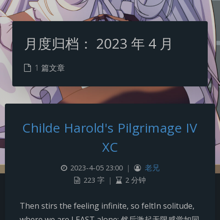
月度归档：
2023 年 4 月
1 篇文章
Childe Harold's Pilgrimage IV
XC
2023-4-05 23:00
|
老兄
223 字
|
2 分钟
夜间模式
Then stirs the feeling infinite, so feltIn solitude,
Sans Serif
Serif
where we are LEAST alone; 然后激起无限感觉如同