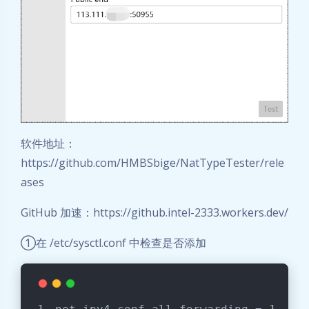
软件地址：
https://github.com/HMBSbige/NatTypeTester/rele
ases
GitHub 加速：https://github.intel-2333.workers.dev/
①在 /etc/sysctl.conf 中检查是否添加