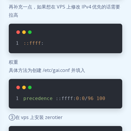
再补充一点，如果想在 VPS 上修改 IPv4 优先的话需要
拉高
::ffff
:
权重
具体方法为创建 /etc/gai.conf 并填入
precedence
 ::ffff:
0
:
0
/
96
100
③在 vps 上安装 zerotier