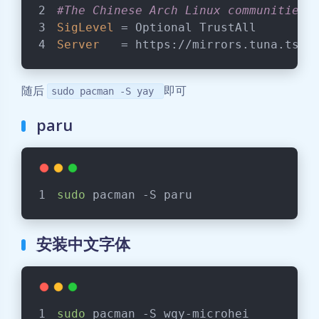
#The Chinese Arch Linux communities 
SigLevel
 = Optional TrustAll
Server
   = https://mirrors.tuna.tsin
随后
即可
sudo pacman -S yay
paru
sudo
 pacman -S paru
安装中文字体
sudo
 pacman -S wqy-microhei