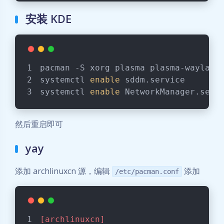
安装 KDE
pacman -S xorg plasma plasma-wayland
systemctl 
enable
 sddm.service
systemctl 
enable
 NetworkManager.serv
然后重启即可
yay
添加 archlinuxcn 源，编辑
添加
/etc/pacman.conf
[archlinuxcn]