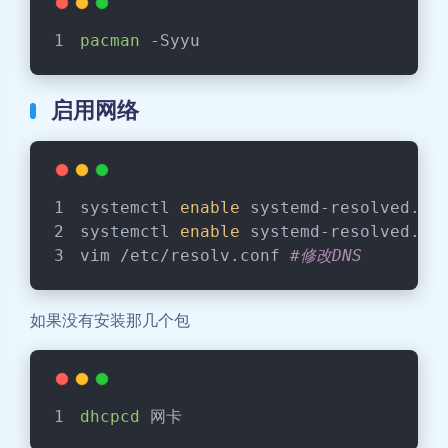
pacman
 -Syyu
启用网络
systemctl 
enable
 systemd-resolved.se
systemctl 
enable
 systemd-resolved.se
vim /etc/resolv.conf 
#修改DNS
如果没有安装那几个包
dhcpcd
 网卡