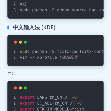
#或
sudo pacman -S adobe-source-han-sans
中文输入法 (KDE)
sudo
 pacman -S fcitx-im fcitx-config
vim ~/.xprofile 
#添加配置
内容:
export
 LANG=zh_CN.UTF
-8
export
 LC_ALL=zh_CN.UTF
-8
export
 GTK_IM_MODULE=fcitx