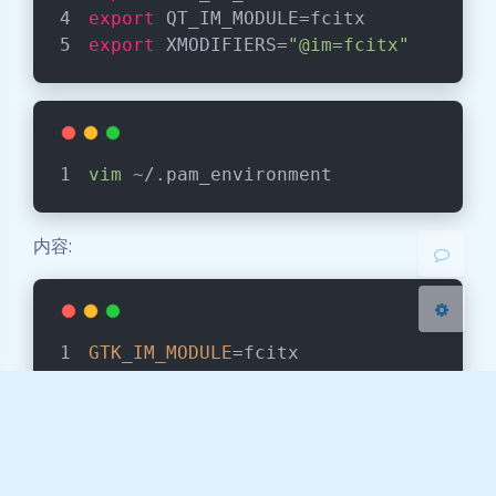
export
 QT_IM_MODULE=fcitx
export
 XMODIFIERS=
"@im=fcitx"
夜间模式
Sans Serif
Serif
浅阴影
深阴影
vim
 ~/.pam_environment
关闭
日落
暗化
灰度
内容:
GTK_IM_MODULE
=fcitx
QT_IM_MODULE
=fcitx
XMODIFIERS
=@im=fcitx
带徽标的系统信息显示