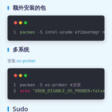
额外安装的包
pacman
 -S intel-ucode efibootmgr net
多系统
安装
os-prober
pacman -S os-prober 
#安装
echo
"GRUB_DISABLE_OS_PROBER=false"
 
Sudo