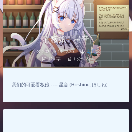
看板娘 - 星音
2024-9-13 22:20
|
老兄
124 字
|
1 分钟内
我们的可爱看板娘 ---- 星音 (Hoshine, ほしね)