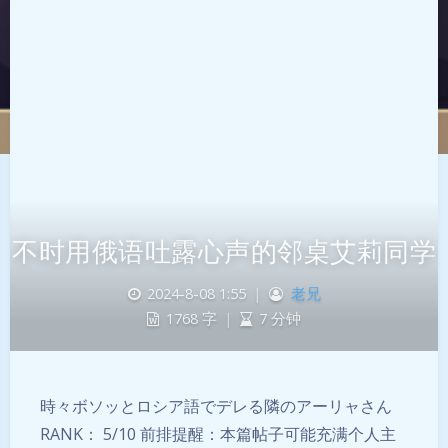
不时用俄语吐露心声的邻桌艾莉同学
2024-8-08 1:55
|
老兄
1768 字
|
7 分钟
時々ボソッとロシア語でデレる隣のアーリャさん
RANK： 5/10 前排提醒：本篇帖子可能充满个人主