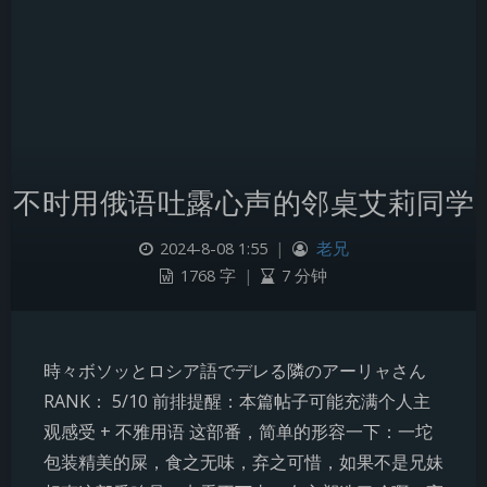
不时用俄语吐露心声的邻桌艾莉同学
2024-8-08 1:55
|
老兄
1768 字
|
7 分钟
時々ボソッとロシア語でデレる隣のアーリャさん
RANK： 5/10 前排提醒：本篇帖子可能充满个人主
观感受 + 不雅用语 这部番，简单的形容一下：一坨
包装精美的屎，食之无味，弃之可惜，如果不是兄妹