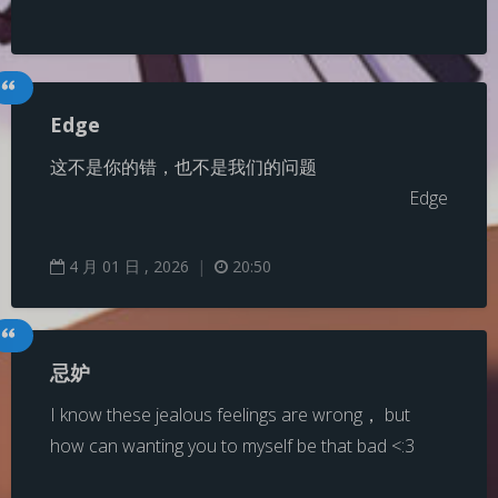
Edge
这不是你的错，也不是我们的问题
Edge
4
月
01
日 ,
2026
|
20:50
忌妒
I know these jealous feelings are wrong， but
how can wanting you to myself be that bad <:3