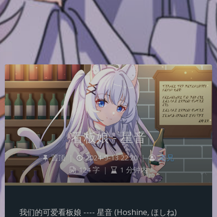
看板娘 - 星音
置顶
|
2024-9-13 22:20
|
老兄
124 字
|
1 分钟内
我们的可爱看板娘 ---- 星音 (Hoshine, ほしね)