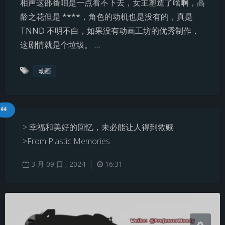
相声这部番咱是一点看不下去，女主塑造了啥啊，高
龄之花但是 ****，角色的动机也是没有的，真是
TNND 不明不白，如果没有动画工坊的优秀制作，
这剧情就是个垃圾。 …
动画
夜间模式
Sans Serif
Serif
> 幸福和美好的回忆，未必能让人得到救赎
>From Plastic Memories
浅阴影
深阴影
3
月
09
日 ,
2024
|
16:31
关闭
日落
暗化
灰度