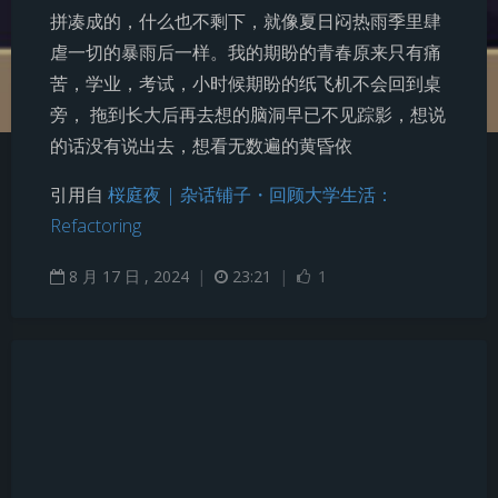
拼凑成的，什么也不剩下，就像夏日闷热雨季里肆
虐一切的暴雨后一样。我的期盼的青春原来只有痛
苦，学业，考试，小时候期盼的纸飞机不会回到桌
旁， 拖到长大后再去想的脑洞早已不见踪影，想说
的话没有说出去，想看无数遍的黄昏依
引用自
桜庭夜 | 杂话铺子
・回顾大学生活：
Refactoring
8
月
17
日 ,
2024
|
23:21
|
1